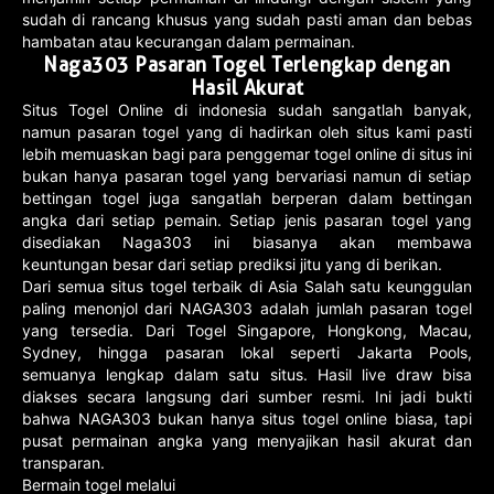
sudah di rancang khusus yang sudah pasti aman dan bebas
hambatan atau kecurangan dalam permainan.
Naga303 Pasaran Togel Terlengkap dengan
Hasil Akurat
Situs Togel Online di indonesia sudah sangatlah banyak,
namun pasaran togel yang di hadirkan oleh situs kami pasti
lebih memuaskan bagi para penggemar togel online di situs ini
bukan hanya pasaran togel yang bervariasi namun di setiap
bettingan togel juga sangatlah berperan dalam bettingan
angka dari setiap pemain. Setiap jenis pasaran togel yang
disediakan Naga303 ini biasanya akan membawa
keuntungan besar dari setiap prediksi jitu yang di berikan.
Dari semua situs togel terbaik di Asia Salah satu keunggulan
paling menonjol dari NAGA303 adalah jumlah pasaran togel
yang tersedia. Dari Togel Singapore, Hongkong, Macau,
Sydney, hingga pasaran lokal seperti Jakarta Pools,
semuanya lengkap dalam satu situs. Hasil live draw bisa
diakses secara langsung dari sumber resmi. Ini jadi bukti
bahwa NAGA303 bukan hanya situs togel online biasa, tapi
pusat permainan angka yang menyajikan hasil akurat dan
transparan.
Bermain togel melalui