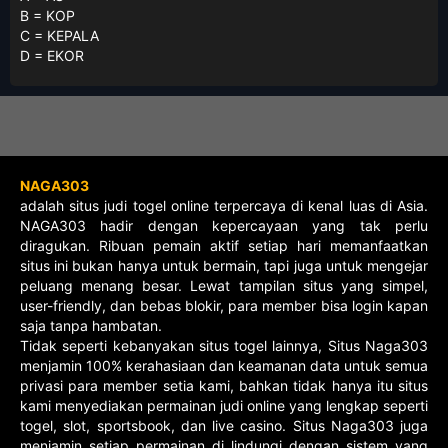
B = KOP
C = KEPALA
D = EKOR
NAGA303
adalah situs judi togel online terpercaya di kenal luas di Asia.
NAGA303 hadir dengan kepercayaan yang tak perlu
diragukan. Ribuan pemain aktif setiap hari memanfaatkan
situs ini bukan hanya untuk bermain, tapi juga untuk mengejar
peluang menang besar. Lewat tampilan situs yang simpel,
user-friendly, dan bebas blokir, para member bisa login kapan
saja tanpa hambatan.
Tidak seperti kebanyakan situs togel lainnya, Situs Naga303
menjamin 100% kerahasiaan dan keamanan data untuk semua
privasi para member setia kami, bahkan tidak hanya itu situs
kami menyediakan permainan judi online yang lengkap seperti
togel, slot, sportsbook, dan live casino. Situs Naga303 juga
menjamin setiap permainan di lindungi dengan sistem yang