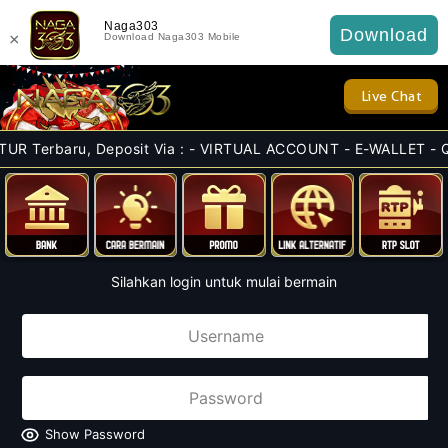
Naga303
Download
×
Download Naga303 Mobile
Live Chat
ru, Deposit Via : - VIRTUAL ACCOUNT - E-WALLET - QRIS (SCAN
Silahkan login untuk mulai bermain
Show Password