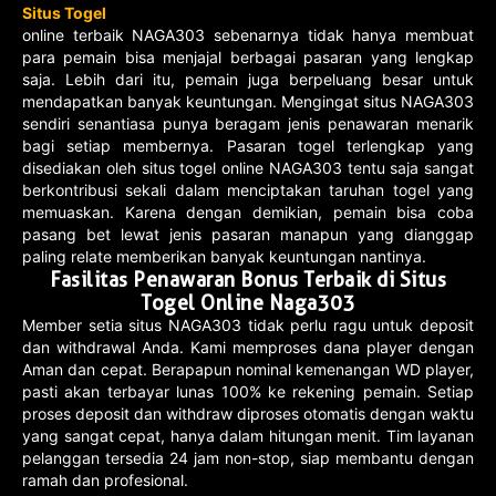
Situs Togel
online terbaik NAGA303 sebenarnya tidak hanya membuat
para pemain bisa menjajal berbagai pasaran yang lengkap
saja. Lebih dari itu, pemain juga berpeluang besar untuk
mendapatkan banyak keuntungan. Mengingat situs NAGA303
sendiri senantiasa punya beragam jenis penawaran menarik
bagi setiap membernya. Pasaran togel terlengkap yang
disediakan oleh situs togel online NAGA303 tentu saja sangat
berkontribusi sekali dalam menciptakan taruhan togel yang
memuaskan. Karena dengan demikian, pemain bisa coba
pasang bet lewat jenis pasaran manapun yang dianggap
paling relate memberikan banyak keuntungan nantinya.
Fasilitas Penawaran Bonus Terbaik di Situs
Togel Online Naga303
Member setia situs NAGA303 tidak perlu ragu untuk deposit
dan withdrawal Anda. Kami memproses dana player dengan
Aman dan cepat. Berapapun nominal kemenangan WD player,
pasti akan terbayar lunas 100% ke rekening pemain. Setiap
proses deposit dan withdraw diproses otomatis dengan waktu
yang sangat cepat, hanya dalam hitungan menit. Tim layanan
pelanggan tersedia 24 jam non-stop, siap membantu dengan
ramah dan profesional.