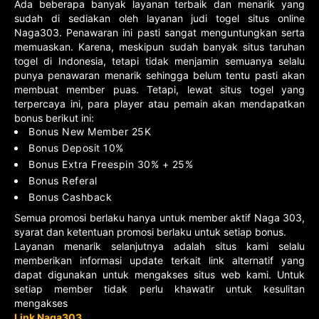
Ada beberapa banyak layanan terbaik dan menarik yang
sudah di sediakan oleh layanan judi togel situs online
Naga303. Penawaran ini pasti sangat menguntungkan serta
memuaskan. Karena, meskipun sudah banyak situs taruhan
togel di Indonesia, tetapi tidak menjamin semuanya selalu
punya penawaran menarik sehingga belum tentu pasti akan
membuat member puas. Tetapi, lewat situs togel yang
terpercaya ini, para player atau pemain akan mendapatkan
bonus berikut ini:
Bonus New Member 25K
Bonus Deposit 10%
Bonus Extra Freespin 30% + 25%
Bonus Referal
Bonus Cashback
Semua promosi berlaku hanya untuk member aktif Naga 303,
syarat dan ketentuan promosi berlaku untuk setiap bonus.
Layanan menarik selanjutnya adalah situs kami selalu
memberikan informasi update terkait link alternatif yang
dapat digunakan untuk mengakses situs web kami. Untuk
setiap member tidak perlu khawatir untuk kesulitan
mengakses
Link Naga303