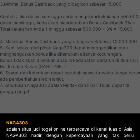
3.Minimal Bonus Cashback yang dibagikan sebesar 15.000
Contoh : Jika dalam seminggu anda mengalami kekalahan 500.000
dalam seminggu, Anda akan mendapatkan Bonus Cashback 3% =
Total kekalahan Anda 1 minggu sebesar 500.000 x 3% = 15.000
4. Maksimal Bonus Cashback yang dibagikan Sebesar 10.000.000
5. Kami selaku dari pihak Naga303 dapat menggagalkan atau
menghanguskan bonus jika ditemukan adanya kecurangan.
Bonus tidak akan diberikan apabila kedapatan bertaruh di dua sisi /
Bet kiri dan Kanan (SAFETYBET)
6. Syarat dan ketentuan dapat berubah sewaktu-waktu tanpa harus
ada pemberitahuan lebih lanjut.
7. Keputusan Naga303 adalah Mutlak dan Final. Tidak dapat di
ganggu gugat.
NAGA303
adalah situs judi togel online terpercaya di kenal luas di Asia.
NAGA303 hadir dengan kepercayaan yang tak perlu