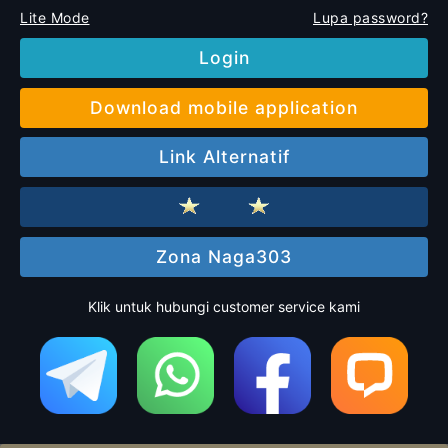
Lite Mode
Lupa password?
Login
Download mobile application
Link Alternatif
Zona Naga303
Klik untuk hubungi customer service kami