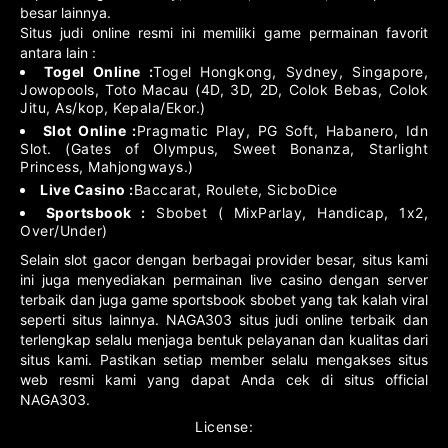
besar lainnya.
Situs judi online resmi ini memiliki game permainan favorit
antara lain :
Togel Online :
Togel Hongkong, Sydney, Singapore,
Jowopools, Toto Macau (4D, 3D, 2D, Colok Bebas, Colok
Jitu, As/kop, Kepala/Ekor.)
Slot Online :
Pragmatic Play, PG Soft, Habanero, Idn
Slot. (Gates of Olympus, Sweet Bonanza, Starlight
Princess, Mahjongways.)
Live Casino :
Baccarat, Roulete, SicboDice
Sportsbook :
Sbobet ( MixParlay, Handicap, 1x2,
Over/Under)
Selain slot gacor dengan berbagai provider besar, situs kami
ini juga menyediakan permainan live casino dengan server
terbaik dan juga game sportsbook sbobet yang tak kalah viral
seperti situs lainnya. NAGA303 situs judi online terbaik dan
terlengkap selalu menjaga bentuk pelayanan dan kualitas dari
situs kami. Pastikan setiap member selalu mengakses situs
web resmi kami yang dapat Anda cek di situs official
NAGA303.
License: