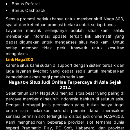
Bonus Referal
Bonus Cashback
Semua promosi berlaku hanya untuk member aktif Naga 303,
syarat dan ketentuan promosi berlaku untuk setiap bonus.
Layanan menarik selanjutnya adalah situs kami selalu
memberikan informasi update terkait link alternatif yang
dapat digunakan untuk mengakses situs web kami. Untuk
setiap member tidak perlu khawatir untuk kesulitan
mengakses
Link Naga303
karena situs kami sudah di support dengan sistem terbaik dan
juga layanan livechat yang cepat sedia untuk memberikan
kemudahan akses bagi pemain setia kami.
Naga303 Situs Judi Online Terpercaya di Asia Sejak
2014
Sejak tahun 2014 Naga303 menjadi situs besar yang paling di
percaya member di seluruh indonesia bahkan di seluruh asia.
Dengan berbagai jenis permainan yang bukan hanya togel
online saja melainkan seluruh pemain dapat merasakan
sensasi bermain slot terlengkap disitus judi online NAGA303.
Kami menghadirkan beberapa provider slot ternama dunia
seperti Pragmatic Play, PG Soft, Habanero, dan provider