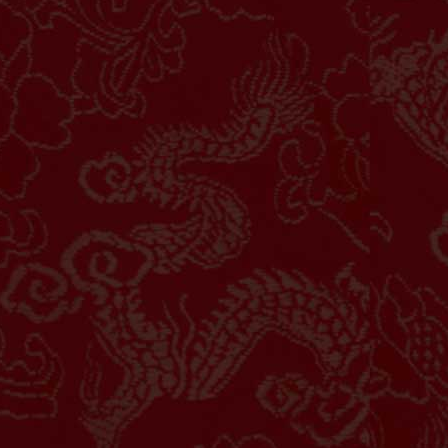
H
Malaysia
W
Philippines
-1.25
HDP
1.25
-1.09
Odds
-1.17
PLAY
Burnley vs
i
Notts Co...
08/08 21:00PM
H
Burnley
W
Notts County
-1.25
HDP
1.25
1.00
Odds
-1.21
PLAY
RCD Espa... vs
i
Levante
16/08 22:00PM
H
RCD Espanyol