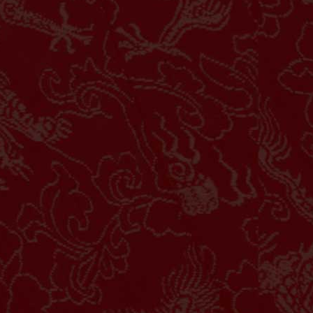
W
Rennes
-1.25
HDP
1.25
-1.09
Odds
-1.03
PLAY
AZ Alkma... vs
i
ADO Den ...
09/08 02:00AM
H
AZ Alkmaar
ADO Den
W
Haag
-1.25
HDP
1.25
-1.02
Odds
-1.09
PLAY
Thailand vs
Myanmar
i
08/08
Promo
20:00PM
PROMO SBO SPORT