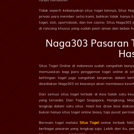
0.25
HDP
-0.25
-1.23
Odds
-1.05
Tidak seperti kebanyakan situs togel lainnya, Situ
privasi para member setia kami, bahkan tidak hanya it
PLAY
togel, slot, sportsbook, dan live casino. Situs Naga30
di rancang khusus yang sudah pasti aman dan bebas 
Estrela ... vs
i
Sporting...
Naga303 Pasaran T
09/08 02:30AM
Has
Estrela da
H
Amadora
Sporting
Situs Togel Online di indonesia sudah sangatlah banya
W
Lisbon
memuaskan bagi para penggemar togel online di sit
bettingan togel juga sangatlah berperan dalam bet
1.75
HDP
-1.75
-1.06
Odds
-1.05
disediakan Naga303 ini biasanya akan membawa keuntung
PLAY
Dari semua situs togel terbaik di Asia Salah satu k
yang tersedia. Dari Togel Singapore, Hongkong, Mac
PSV Eind... vs
lengkap dalam satu situs. Hasil live draw bisa diaks
Fortuna ...
i
09/08
bukan hanya situs togel online biasa, tapi pusat perm
Promo
01:00AM
PROMO SBO SPORT
Bermain togel melalui
Situs Togel
online terbaik NA
berbagai pasaran yang lengkap saja. Lebih dari itu,
PSV