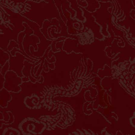
W
Juventus
1.25
HDP
-1.25
-1.28
Odds
1.13
PLAY
Ipswich ... vs
i
Sunderla...
22/08 22:00PM
H
Ipswich Town
W
Sunderland
0.00
HDP
0.00
1.03
Odds
-1.17
PLAY
Brighton... vs
i
Aston Vi...
23/08 21:00PM
Brighton &
H
Hove Albion