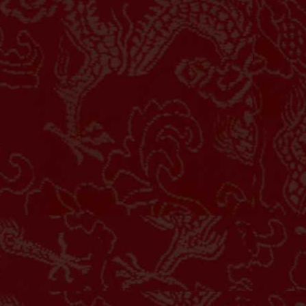
W
Aston Villa
-0.25
HDP
0.25
1.04
Odds
-1.19
PLAY
Inter Mi... vs
i
Monza
22/08 23:30PM
H
Inter Milan
W
Monza
-1.75
HDP
1.75
-1.05
Odds
-1.07
PLAY
Paris Sa... vs
Rennes
i
24/08
01:45AM
Paris Saint
H
Germain