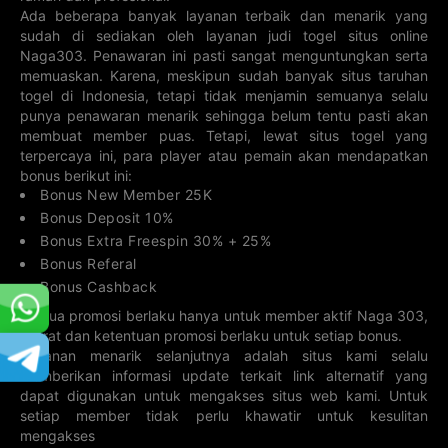
4D EASTASIA
4D TAIPEI101
4D
4D WESTASIA
SOUTHEAST
Ada beberapa banyak layanan terbaik dan menarik yang
07-08-2026
07-08-2026
06-08-2026
07-08-2026
sudah di sediakan oleh layanan judi togel situs online
7192
9083
9196
2037
Naga303. Penawaran ini pasti sangat menguntungkan serta
memuaskan. Karena, meskipun sudah banyak situs taruhan
4D SOUTHASIA
4D
4D
4D CARIBBEAN
CENTRALASIA
ASIAPACIFIC
togel di Indonesia, tetapi tidak menjamin semuanya selalu
06-08-2026
06-08-2026
06-08-2026
07-08-2026
punya penawaran menarik sehingga belum tentu pasti akan
5299
6034
8288
0381
membuat member puas. Tetapi, lewat situs togel yang
terpercaya ini, para player atau pemain akan mendapatkan
4D CAROLINA
4D GEORGIA
4D KENTUCKY
4D MAGNUM
bonus berikut ini:
07-08-2026
07-08-2026
07-08-2026
05-08-2026
2544
8055
0052
3072
Bonus New Member 25K
Bonus Deposit 10%
4D NEWJERSEY
4D MISSOURI
4D OREGON
4D
PENNSYLVANIA
Bonus Extra Freespin 30% + 25%
07-08-2026
07-08-2026
07-08-2026
07-08-2026
Bonus Referal
0105
2404
1878
1233
Bonus Cashback
4D TRINIDAD
5D
4D VIRGINIA
5D TAIPEI101
SAIGONTOTO
Semua promosi berlaku hanya untuk member aktif Naga 303,
07-08-2026
07-08-2026
07-08-2026
07-08-2026
syarat dan ketentuan promosi berlaku untuk setiap bonus.
12471
1472
7606
84287
Layanan menarik selanjutnya adalah situs kami selalu
memberikan informasi update terkait link alternatif yang
4D
4D ILLINOIS
4D SOUTH
4D TENNESSEE
CONNECTICUT
CAROLINA
dapat digunakan untuk mengakses situs web kami. Untuk
07-08-2026
07-08-2026
07-08-2026
07-08-2026
setiap member tidak perlu khawatir untuk kesulitan
9924
4303
9009
7896
mengakses