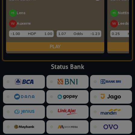
5D SCORPIO
3D TAURUS
3D LEO
3D SAGITARIUS
06-08-2026
07-08-2026
06-08-2026
06-08-2026
H
Lens
H
Nottingh
62123
064
798
440
W
Auxerre
W
Leeds Un
5D SAGITARIUS
5D GEMINI
5D VIRGO
3D GEMINI
06-08-2026
07-08-2026
06-08-2026
07-08-2026
-1.00
HDP
1.00
1.07
Odds
-1.23
0.25
HD
83412
29359
59194
895
PLAY
3D CAPRICORN
5D TAURUS
5D LEO
3D SCORPIO
06-08-2026
07-08-2026
06-08-2026
06-08-2026
869
75948
67244
809
Status Bank
3D CANCER
5D ARIES
5D LIBRA
5D CAPRICORN
06-08-2026
07-08-2026
06-08-2026
06-08-2026
973
23502
49574
63932
4D ARIZONA
4D Amazon
4D CAPRICORN
4D GEMINI
Lotto
06-08-2026
07-08-2026
06-08-2026
07-08-2026
8308
3640
1603
9927
4D LEO
4D VIRGO
4D ARIES
4D CANCER
06-08-2026
06-08-2026
07-08-2026
06-08-2026
4264
9729
2328
9456
4D SCORPIO
4D SAGITARIUS
4D TAURUS
4D LIBRA