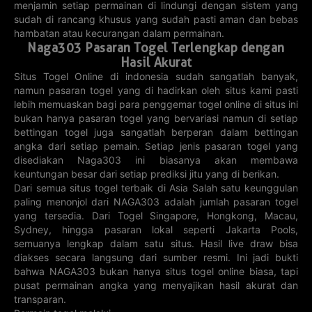
menjamin setiap permainan di lindungi dengan sistem yang
4318
1232
956
7486
sudah di rancang khusus yang sudah pasti aman dan bebas
hambatan atau kecurangan dalam permainan.
4D DOMINICA
3D IDAHO
3D KANSAS
5D LOUISIANA
Naga303 Pasaran Togel Terlengkap dengan
07-08-2026
07-08-2026
07-08-2026
07-08-2026
2680
270
259
35250
Hasil Akurat
Situs Togel Online di indonesia sudah sangatlah banyak,
3D LOUISIANA
3D MARYLAND
5D MARYLAND
5D
namun pasaran togel yang di hadirkan oleh situs kami pasti
PENNSYLVANIA
07-08-2026
lebih memuaskan bagi para penggemar togel online di situs ini
07-08-2026
07-08-2026
07-08-2026
90596
658
633
73927
bukan hanya pasaran togel yang bervariasi namun di setiap
bettingan togel juga sangatlah berperan dalam bettingan
5D
5D CAMBODIA
3D
3D GEORGIA
WASHINGTON
CONNECTICUT
angka dari setiap pemain. Setiap jenis pasaran togel yang
DC
disediakan Naga303 ini biasanya akan membawa
07-08-2026
07-08-2026
07-08-2026
07-08-2026
90272
38691
223
559
keuntungan besar dari setiap prediksi jitu yang di berikan.
Dari semua situs togel terbaik di Asia Salah satu keunggulan
3D INDIANA
3D IOWA
3D NEBRASKA
3D NEW
paling menonjol dari NAGA303 adalah jumlah pasaran togel
JERSEY
yang tersedia. Dari Togel Singapore, Hongkong, Macau,
07-08-2026
07-08-2026
07-08-2026
07-08-2026
261
660
983
638
Sydney, hingga pasaran lokal seperti Jakarta Pools,
semuanya lengkap dalam satu situs. Hasil live draw bisa
3D VIETLOTT
3D WESTERN
3D POLLA
3D ILLINOIS
MAX
CAN
CHILIE
diakses secara langsung dari sumber resmi. Ini jadi bukti
05-08-2026
07-08-2026
07-08-2026
bahwa NAGA303 bukan hanya situs togel online biasa, tapi
07-08-2026
302
744
179
134
pusat permainan angka yang menyajikan hasil akurat dan
transparan.
3D ONTARIO
3D QUEBEC
3D AU
3D DELAWARE
LOTTERYWEST